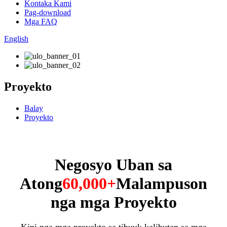
Kontaka Kami
Pag-download
Mga FAQ
English
Proyekto
Balay
Proyekto
Negosyo Uban sa
Atong
60,000+
Malampuson
nga mga Proyekto
Kini nga mga proyekto sa tibuuk kalibutan sa mga