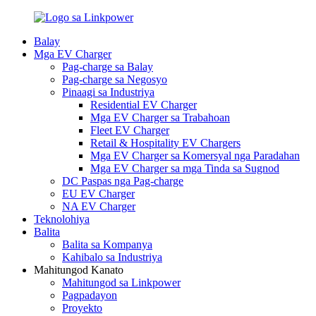
Balay
Mga EV Charger
Pag-charge sa Balay
Pag-charge sa Negosyo
Pinaagi sa Industriya
Residential EV Charger
Mga EV Charger sa Trabahoan
Fleet EV Charger
Retail & Hospitality EV Chargers
Mga EV Charger sa Komersyal nga Paradahan
Mga EV Charger sa mga Tinda sa Sugnod
DC Paspas nga Pag-charge
EU EV Charger
NA EV Charger
Teknolohiya
Balita
Balita sa Kompanya
Kahibalo sa Industriya
Mahitungod Kanato
Mahitungod sa Linkpower
Pagpadayon
Proyekto