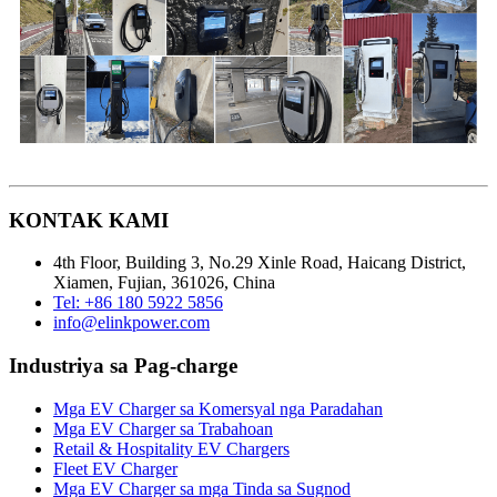
KONTAK KAMI
4th Floor, Building 3, No.29 Xinle Road, Haicang District,
Xiamen, Fujian, 361026, China
Tel: +86 180 5922 5856
info@elinkpower.com
Industriya sa Pag-charge
Mga EV Charger sa Komersyal nga Paradahan
Mga EV Charger sa Trabahoan
Retail & Hospitality EV Chargers
Fleet EV Charger
Mga EV Charger sa mga Tinda sa Sugnod