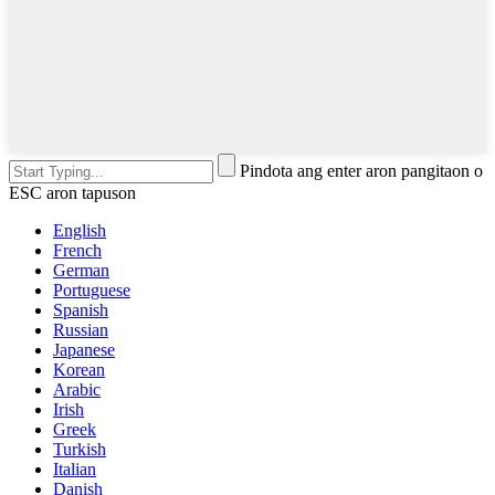
Pindota ang enter aron pangitaon o
ESC aron tapuson
English
French
German
Portuguese
Spanish
Russian
Japanese
Korean
Arabic
Irish
Greek
Turkish
Italian
Danish