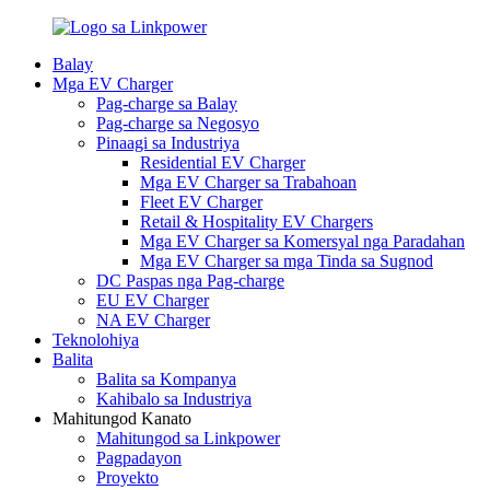
Balay
Mga EV Charger
Pag-charge sa Balay
Pag-charge sa Negosyo
Pinaagi sa Industriya
Residential EV Charger
Mga EV Charger sa Trabahoan
Fleet EV Charger
Retail & Hospitality EV Chargers
Mga EV Charger sa Komersyal nga Paradahan
Mga EV Charger sa mga Tinda sa Sugnod
DC Paspas nga Pag-charge
EU EV Charger
NA EV Charger
Teknolohiya
Balita
Balita sa Kompanya
Kahibalo sa Industriya
Mahitungod Kanato
Mahitungod sa Linkpower
Pagpadayon
Proyekto