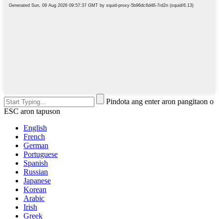
Pindota ang enter aron pangitaon o
ESC aron tapuson
English
French
German
Portuguese
Spanish
Russian
Japanese
Korean
Arabic
Irish
Greek