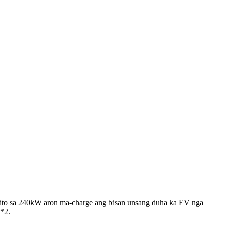
adto sa 240kW aron ma-charge ang bisan unsang duha ka EV nga
*2.