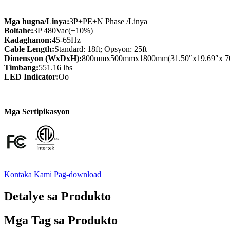
Mga hugna/Linya:
3P+PE+N Phase /Linya
Boltahe:
3P 480Vac(±10%)
Kadaghanon:
45-65Hz
Cable Length:
Standard: 18ft; Opsyon: 25ft
Dimensyon (WxDxH):
800mmx500mmx1800mm(31.50″x19.69″x 70
Timbang:
551.16 lbs
LED Indicator:
Oo
Mga Sertipikasyon
Kontaka Kami
Pag-download
Detalye sa Produkto
Mga Tag sa Produkto