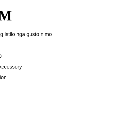
DM
g istilo nga gusto nimo
O
Accessory
ion