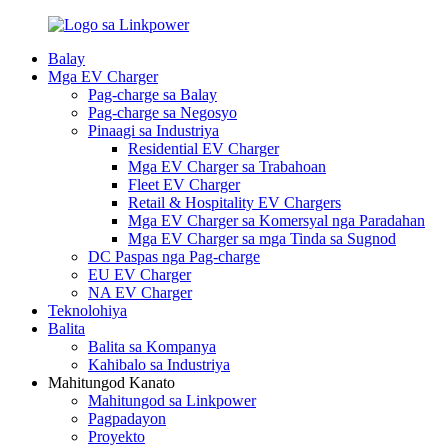
Balay
Mga EV Charger
Pag-charge sa Balay
Pag-charge sa Negosyo
Pinaagi sa Industriya
Residential EV Charger
Mga EV Charger sa Trabahoan
Fleet EV Charger
Retail & Hospitality EV Chargers
Mga EV Charger sa Komersyal nga Paradahan
Mga EV Charger sa mga Tinda sa Sugnod
DC Paspas nga Pag-charge
EU EV Charger
NA EV Charger
Teknolohiya
Balita
Balita sa Kompanya
Kahibalo sa Industriya
Mahitungod Kanato
Mahitungod sa Linkpower
Pagpadayon
Proyekto