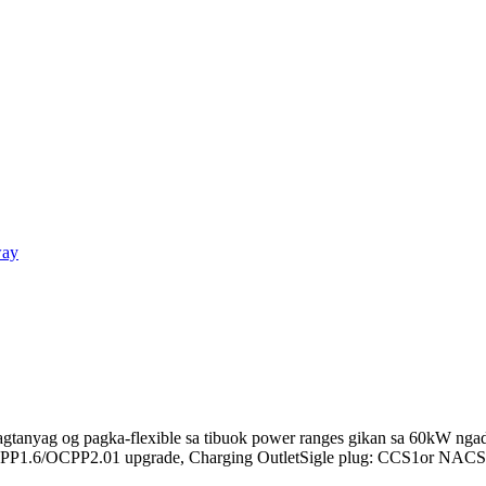
nagtanyag og pagka-flexible sa tibuok power ranges gikan sa 60kW ng
 OCPP1.6/OCPP2.01 upgrade, Charging OutletSigle plug: CCS1or NACS