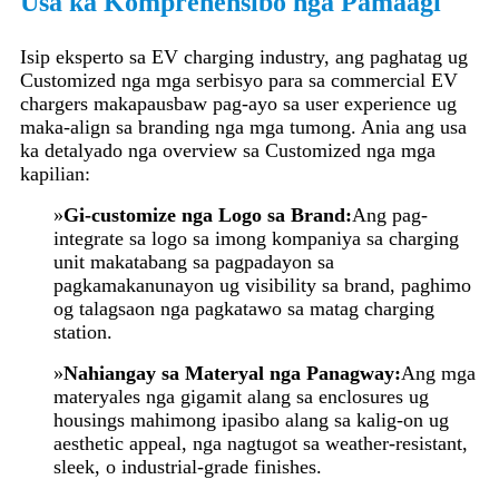
Usa ka Komprehensibo nga Pamaagi
Isip eksperto sa EV charging industry, ang paghatag ug
Customized nga mga serbisyo para sa commercial EV
chargers makapausbaw pag-ayo sa user experience ug
maka-align sa branding nga mga tumong. Ania ang usa
ka detalyado nga overview sa Customized nga mga
kapilian:
»
Gi-customize nga Logo sa Brand:
Ang pag-
integrate sa logo sa imong kompaniya sa charging
unit makatabang sa pagpadayon sa
pagkamakanunayon ug visibility sa brand, paghimo
og talagsaon nga pagkatawo sa matag charging
station.
»
Nahiangay sa Materyal nga Panagway:
Ang mga
materyales nga gigamit alang sa enclosures ug
housings mahimong ipasibo alang sa kalig-on ug
aesthetic appeal, nga nagtugot sa weather-resistant,
sleek, o industrial-grade finishes.