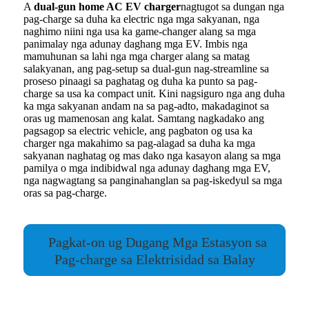
A
dual-gun home AC EV charger
nagtugot sa dungan nga
pag-charge sa duha ka electric nga mga sakyanan, nga
naghimo niini nga usa ka game-changer alang sa mga
panimalay nga adunay daghang mga EV. Imbis nga
mamuhunan sa lahi nga mga charger alang sa matag
salakyanan, ang pag-setup sa dual-gun nag-streamline sa
proseso pinaagi sa paghatag og duha ka punto sa pag-
charge sa usa ka compact unit. Kini nagsiguro nga ang duha
ka mga sakyanan andam na sa pag-adto, makadaginot sa
oras ug mamenosan ang kalat. Samtang nagkadako ang
pagsagop sa electric vehicle, ang pagbaton og usa ka
charger nga makahimo sa pag-alagad sa duha ka mga
sakyanan naghatag og mas dako nga kasayon ​​alang sa mga
pamilya o mga indibidwal nga adunay daghang mga EV,
nga nagwagtang sa panginahanglan sa pag-iskedyul sa mga
oras sa pag-charge.
Pagkat-on ug Dugang Mga Estasyon sa
Pag-charge sa Elektrisidad sa Balay