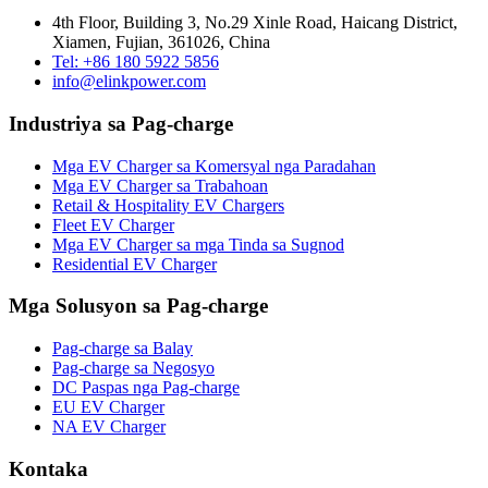
4th Floor, Building 3, No.29 Xinle Road, Haicang District,
Xiamen, Fujian, 361026, China
Tel: +86 180 5922 5856
info@elinkpower.com
Industriya sa Pag-charge
Mga EV Charger sa Komersyal nga Paradahan
Mga EV Charger sa Trabahoan
Retail & Hospitality EV Chargers
Fleet EV Charger
Mga EV Charger sa mga Tinda sa Sugnod
Residential EV Charger
Mga Solusyon sa Pag-charge
Pag-charge sa Balay
Pag-charge sa Negosyo
DC Paspas nga Pag-charge
EU EV Charger
NA EV Charger
Kontaka