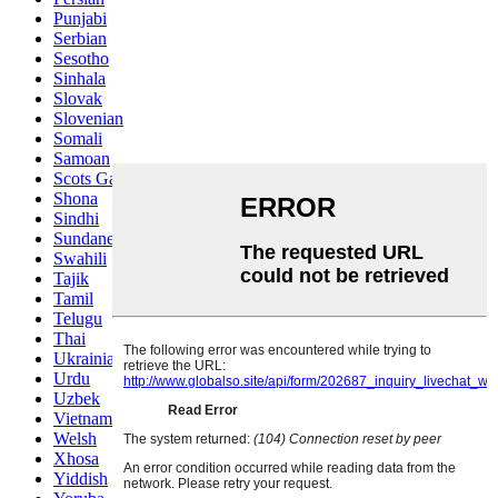
Punjabi
Serbian
Sesotho
Sinhala
Slovak
Slovenian
Somali
Samoan
Scots Gaelic
Shona
Sindhi
Sundanese
Swahili
Tajik
Tamil
Telugu
Thai
Ukrainian
Urdu
Uzbek
Vietnamese
Welsh
Xhosa
Yiddish