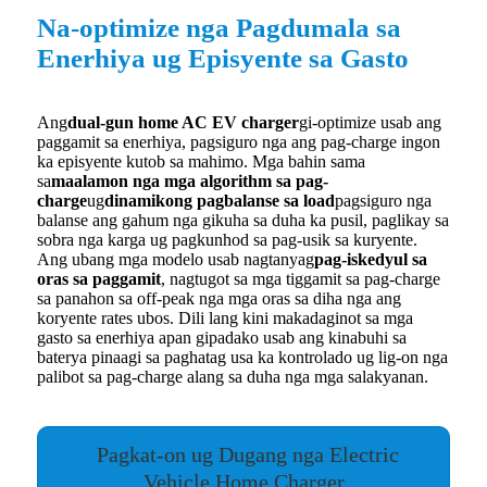
Na-optimize nga Pagdumala sa
Enerhiya ug Episyente sa Gasto
Ang
dual-gun home AC EV charger
gi-optimize usab ang
paggamit sa enerhiya, pagsiguro nga ang pag-charge ingon
ka episyente kutob sa mahimo. Mga bahin sama
sa
maalamon nga mga algorithm sa pag-
charge
ug
dinamikong pagbalanse sa load
pagsiguro nga
balanse ang gahum nga gikuha sa duha ka pusil, paglikay sa
sobra nga karga ug pagkunhod sa pag-usik sa kuryente.
Ang ubang mga modelo usab nagtanyag
pag-iskedyul sa
oras sa paggamit
, nagtugot sa mga tiggamit sa pag-charge
sa panahon sa off-peak nga mga oras sa diha nga ang
koryente rates ubos. Dili lang kini makadaginot sa mga
gasto sa enerhiya apan gipadako usab ang kinabuhi sa
baterya pinaagi sa paghatag usa ka kontrolado ug lig-on nga
palibot sa pag-charge alang sa duha nga mga salakyanan.
Pagkat-on ug Dugang nga Electric
Vehicle Home Charger