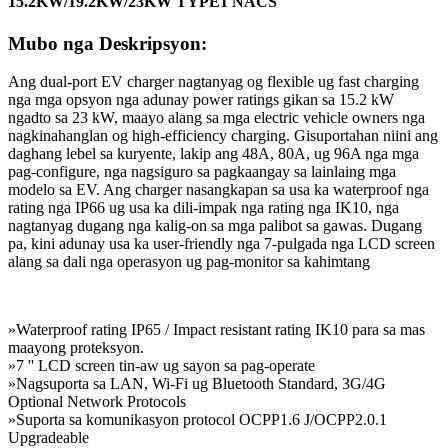
15.2KW/19.2KW/23KW TYPE1 NACS
Mubo nga Deskripsyon:
Ang dual-port EV charger nagtanyag og flexible ug fast charging
nga mga opsyon nga adunay power ratings gikan sa 15.2 kW
ngadto sa 23 kW, maayo alang sa mga electric vehicle owners nga
nagkinahanglan og high-efficiency charging. Gisuportahan niini ang
daghang lebel sa kuryente, lakip ang 48A, 80A, ug 96A nga mga
pag-configure, nga nagsiguro sa pagkaangay sa lainlaing mga
modelo sa EV. Ang charger nasangkapan sa usa ka waterproof nga
rating nga IP66 ug usa ka dili-impak nga rating nga IK10, nga
nagtanyag dugang nga kalig-on sa mga palibot sa gawas. Dugang
pa, kini adunay usa ka user-friendly nga 7-pulgada nga LCD screen
alang sa dali nga operasyon ug pag-monitor sa kahimtang
»Waterproof rating IP65 / Impact resistant rating IK10 para sa mas
maayong proteksyon.
»7 '' LCD screen tin-aw ug sayon ​​sa pag-operate
»Nagsuporta sa LAN, Wi-Fi ug Bluetooth Standard, 3G/4G
Optional Network Protocols
»Suporta sa komunikasyon protocol OCPP1.6 J/OCPP2.0.1
Upgradeable