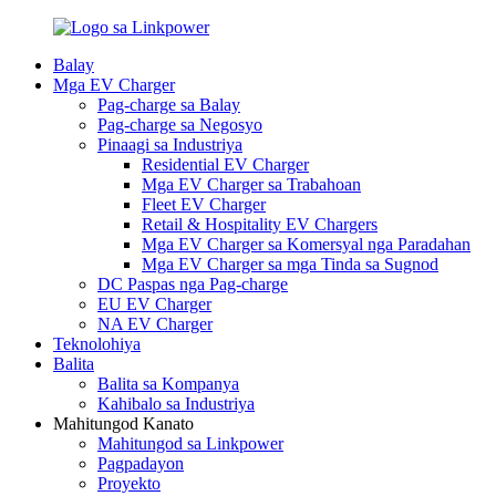
Balay
Mga EV Charger
Pag-charge sa Balay
Pag-charge sa Negosyo
Pinaagi sa Industriya
Residential EV Charger
Mga EV Charger sa Trabahoan
Fleet EV Charger
Retail & Hospitality EV Chargers
Mga EV Charger sa Komersyal nga Paradahan
Mga EV Charger sa mga Tinda sa Sugnod
DC Paspas nga Pag-charge
EU EV Charger
NA EV Charger
Teknolohiya
Balita
Balita sa Kompanya
Kahibalo sa Industriya
Mahitungod Kanato
Mahitungod sa Linkpower
Pagpadayon
Proyekto