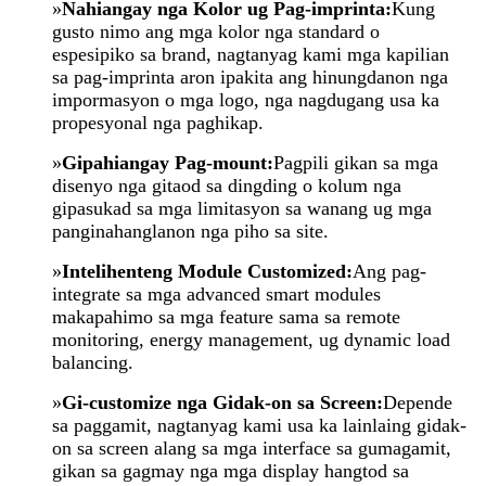
»
Nahiangay nga Kolor ug Pag-imprinta:
Kung
gusto nimo ang mga kolor nga standard o
espesipiko sa brand, nagtanyag kami mga kapilian
sa pag-imprinta aron ipakita ang hinungdanon nga
impormasyon o mga logo, nga nagdugang usa ka
propesyonal nga paghikap.
»
Gipahiangay
Pag-mount:
Pagpili gikan sa mga
disenyo nga gitaod sa dingding o kolum nga
gipasukad sa mga limitasyon sa wanang ug mga
panginahanglanon nga piho sa site.
»
Intelihenteng Module Customized:
Ang pag-
integrate sa mga advanced smart modules
makapahimo sa mga feature sama sa remote
monitoring, energy management, ug dynamic load
balancing.
»
Gi-customize nga Gidak-on sa Screen:
Depende
sa paggamit, nagtanyag kami usa ka lainlaing gidak-
on sa screen alang sa mga interface sa gumagamit,
gikan sa gagmay nga mga display hangtod sa