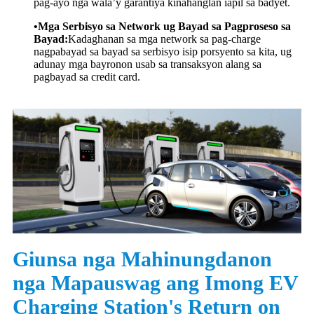
pag-ayo nga wala’y garantiya kinahanglan iapil sa badyet.
•Mga Serbisyo sa Network ug Bayad sa Pagproseso sa
Bayad:
Kadaghanan sa mga network sa pag-charge
nagpabayad sa bayad sa serbisyo isip porsyento sa kita, ug
adunay mga bayronon usab sa transaksyon alang sa
pagbayad sa credit card.
Giunsa nga Mahinungdanon
nga Mapauswag ang Imong EV
Charging Station's Return on