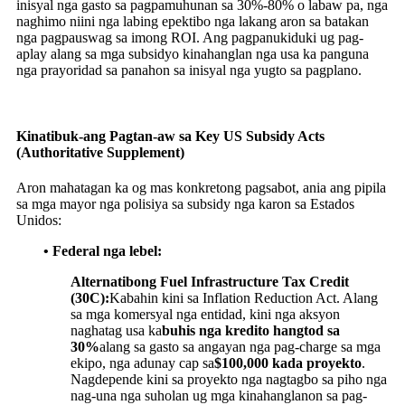
inisyal nga gasto sa pagpamuhunan sa 30%-80% o labaw pa, nga
naghimo niini nga labing epektibo nga lakang aron sa batakan
nga pagpauswag sa imong ROI. Ang pagpanukiduki ug pag-
aplay alang sa mga subsidyo kinahanglan nga usa ka panguna
nga prayoridad sa panahon sa inisyal nga yugto sa pagplano.
Kinatibuk-ang Pagtan-aw sa Key US Subsidy Acts
(Authoritative Supplement)
Aron mahatagan ka og mas konkretong pagsabot, ania ang pipila
sa mga mayor nga polisiya sa subsidy nga karon sa Estados
Unidos:
• Federal nga lebel:
Alternatibong Fuel Infrastructure Tax Credit
(30C):
Kabahin kini sa Inflation Reduction Act. Alang
sa mga komersyal nga entidad, kini nga aksyon
naghatag usa ka
buhis nga kredito hangtod sa
30%
alang sa gasto sa angayan nga pag-charge sa mga
ekipo, nga adunay cap sa
$100,000 kada proyekto
.
Nagdepende kini sa proyekto nga nagtagbo sa piho nga
nag-una nga suholan ug mga kinahanglanon sa pag-