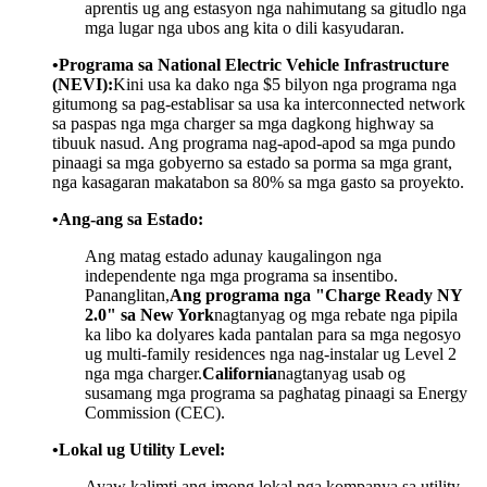
aprentis ug ang estasyon nga nahimutang sa gitudlo nga
mga lugar nga ubos ang kita o dili kasyudaran.
•Programa sa National Electric Vehicle Infrastructure
(NEVI):
Kini usa ka dako nga $5 bilyon nga programa nga
gitumong sa pag-establisar sa usa ka interconnected network
sa paspas nga mga charger sa mga dagkong highway sa
tibuuk nasud. Ang programa nag-apod-apod sa mga pundo
pinaagi sa mga gobyerno sa estado sa porma sa mga grant,
nga kasagaran makatabon sa 80% sa mga gasto sa proyekto.
•Ang-ang sa Estado:
Ang matag estado adunay kaugalingon nga
independente nga mga programa sa insentibo.
Pananglitan,
Ang programa nga "Charge Ready NY
2.0" sa New York
nagtanyag og mga rebate nga pipila
ka libo ka dolyares kada pantalan para sa mga negosyo
ug multi-family residences nga nag-instalar ug Level 2
nga mga charger.
California
nagtanyag usab og
susamang mga programa sa paghatag pinaagi sa Energy
Commission (CEC).
•Lokal ug Utility Level:
Ayaw kalimti ang imong lokal nga kompanya sa utility.