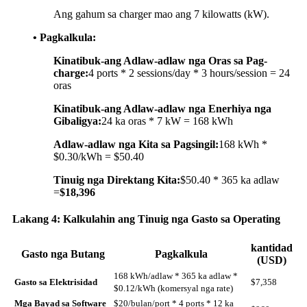
Ang gahum sa charger mao ang 7 kilowatts (kW).
• Pagkalkula:
Kinatibuk-ang Adlaw-adlaw nga Oras sa Pag-
charge:
4 ports * 2 sessions/day * 3 hours/session = 24
oras
Kinatibuk-ang Adlaw-adlaw nga Enerhiya nga
Gibaligya:
24 ka oras * 7 kW = 168 kWh
Adlaw-adlaw nga Kita sa Pagsingil:
168 kWh *
$0.30/kWh = $50.40
Tinuig nga Direktang Kita:
$50.40 * 365 ka adlaw
=
$18,396
Lakang 4: Kalkulahin ang Tinuig nga Gasto sa Operating
kantidad
Gasto nga Butang
Pagkalkula
(USD)
168 kWh/adlaw * 365 ka adlaw *
Gasto sa Elektrisidad
$7,358
$0.12/kWh (komersyal nga rate)
Mga Bayad sa Software
$20/bulan/port * 4 ports * 12 ka