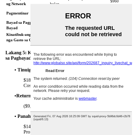
$960
ug Network
bulan
1% sa gasto sa hardware isip tinuig
Pagmentinar
$120
nga badyet
Bayad sa Pagproseso sa
3% sa kita
$552
Bayad
Kinatibuk-ang Tinuig
Suma sa tanan nga gasto sa
$8,990
nga Gasto sa Operating
operasyon
Lakang 5: Kalkulahin ang Katapusan nga ROI ug Panahon
sa Pagbayad
• Tinuig nga Net nga Kita:
$18,396 (Annual nga Kita) - $8,990 (Annual Operating
Costs) =
$9,406
•Return on Investment (ROI):
($9,406 / $14,300) * 100% =
65.8%
• Panahon sa pagbayad:
$14,300 (Net nga Puhunan) / $9,406 (Annual Net
Profit) =
1.52 ka tuig