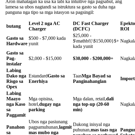
Aron mahatagan ka usa ka labi ka intuitive nga pagsabut, ang
lamesa sa ubos nagtandi sa istruktura sa gasto sa duha nga
panguna nga tipo sa mga istasyon sa pagsingil:
Level 2 nga AC
DC Fast Charger
Epekto
butang
Charger
(DCFC)
ROI
$25,000 -
Gasto sa
$500 - $7,000 kada
$\mathbf{\$150,000}$+
Nagkala
Hardware
yunit
kada yunit
Gasto sa
Pag-
$2,000 - $15,000
$30,000 - $200,000+
Nagkala
instalar
Labing
Dako nga
Estandard
Gasto sa
Taas
Mga Bayad sa
Import
Risgo sa
Enerhiya
Panginahanglan
Opex
Labing
Maayo
Mga opisina,
Mga dalan, retail,
dali
nga Kaso
hotel,
dugay nga
nga top-up (20-60
Nagkala
sa
parking
min)
Paggamit
Ubos nga pasiunang
Dakong inisyal nga
Panahon
pagpamuhunan,
lagmit
puhunan,
mas taas nga
Pangu
sa
mas mubo nga