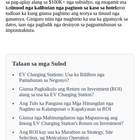
sa pag-aplay alang sa $100K+ nga subsidyo, ug mogamit usa
ka
tinuod nga kalibutan nga pagtuon sa kaso sa hotel
aron
tudloan ka kung giunsa paghimo ang teorya sa tinuud nga
ganansya. Gisiguro niini nga maghimo ka usa ka gipatuyok sa
datos, taas nga pagbalik nga desisyon sa pagpamuhunan sa
imprastraktura.
Talaan sa mga Sulod
EV Charging Stations: Usa ka Bililhon nga
Pamuhunan sa Negosyo?
Giunsa Pagkalkulo ang Return on Investment (ROI)
alang sa usa ka EV Charging Station?
Ang Tulo ka Panguna nga Mga Hinungdan nga
Nagtino sa Kalampusan o Kapakyasan sa ROI
Giunsa nga Mahinungdanon nga Mapauswag ang
Imong EV Charging Station's Return on Investment?
Ang ROI kay usa ka Marathon sa Strategy, Site
Selection, ug Meticulous Operation