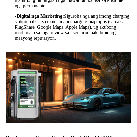
mahimong hinungdan nga mawad-an ka usa ka kustomer
nga permanente.
•Digital nga Marketing:
Siguroha nga ang imong charging
station nalista sa mainstream charging map apps (sama sa
PlugShare, Google Maps, Apple Maps), ug aktibong
modumala sa mga review sa user aron makahimo og
maayong reputasyon.