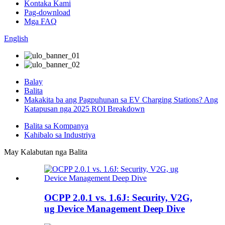
Kontaka Kami
Pag-download
Mga FAQ
English
Balay
Balita
Makakita ba ang Pagpuhunan sa EV Charging Stations? Ang
Katapusan nga 2025 ROI Breakdown
Balita sa Kompanya
Kahibalo sa Industriya
May Kalabutan nga Balita
OCPP 2.0.1 vs. 1.6J: Security, V2G,
ug Device Management Deep Dive