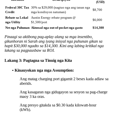
(USD)
Federal 30C Tax
30% sa $29,000 (nagtuo nga ang tanan nga
$8,700
Credit
mga kondisyon natuman)
Rebate sa Lokal
Austin Energy rebate program @
$6,000
nga Utility
$1,500/port
Net nga Puhunan
Aktuwal nga out-of-pocket nga gasto
$14,300
Pinaagi sa aktibong pag-aplay alang sa mga insentibo,
gikunhoran ni Sarah ang iyang inisyal nga puhunan gikan sa
hapit $30,000 ngadto sa $14,300. Kini ang labing kritikal nga
lakang sa pagpausbaw sa ROI.
Lakang 3: Pagtagna sa Tinuig nga Kita
• Kinauyokan nga mga Assumption:
Ang matag charging port gigamit 2 beses kada adlaw sa
aberids.
Ang kasagaran nga gidugayon sa sesyon sa pag-charge
maoy 3 ka oras.
Ang presyo gitakda sa $0.30 kada kilowatt-hour
(kWh).