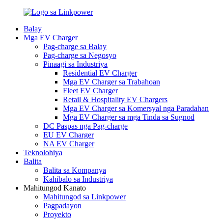
Balay
Mga EV Charger
Pag-charge sa Balay
Pag-charge sa Negosyo
Pinaagi sa Industriya
Residential EV Charger
Mga EV Charger sa Trabahoan
Fleet EV Charger
Retail & Hospitality EV Chargers
Mga EV Charger sa Komersyal nga Paradahan
Mga EV Charger sa mga Tinda sa Sugnod
DC Paspas nga Pag-charge
EU EV Charger
NA EV Charger
Teknolohiya
Balita
Balita sa Kompanya
Kahibalo sa Industriya
Mahitungod Kanato
Mahitungod sa Linkpower
Pagpadayon
Proyekto