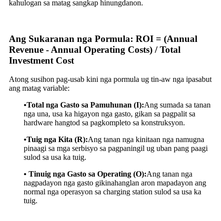
kahulogan sa matag sangkap hinungdanon.
Ang Sukaranan nga Pormula: ROI = (Annual
Revenue - Annual Operating Costs) / Total
Investment Cost
Atong susihon pag-usab kini nga pormula ug tin-aw nga ipasabut
ang matag variable:
•Total nga Gasto sa Pamuhunan (I):
Ang sumada sa tanan
nga una, usa ka higayon nga gasto, gikan sa pagpalit sa
hardware hangtod sa pagkompleto sa konstruksyon.
•Tuig nga Kita (R):
Ang tanan nga kinitaan nga namugna
pinaagi sa mga serbisyo sa pagpaningil ug uban pang paagi
sulod sa usa ka tuig.
• Tinuig nga Gasto sa Operating (O):
Ang tanan nga
nagpadayon nga gasto gikinahanglan aron mapadayon ang
normal nga operasyon sa charging station sulod sa usa ka
tuig.