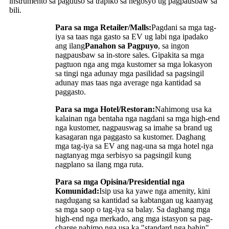
instrumento sa pagduso sa trapiko sa negosyo ug pagpausbaw sa
bili.
Para sa mga Retailer/Malls:
Pagdani sa mga tag-
iya sa taas nga gasto sa EV ug labi nga ipadako
ang ilang
Panahon sa Pagpuyo
, sa ingon
nagpausbaw sa in-store sales. Gipakita sa mga
pagtuon nga ang mga kustomer sa mga lokasyon
sa tingi nga adunay mga pasilidad sa pagsingil
adunay mas taas nga average nga kantidad sa
paggasto.
Para sa mga Hotel/Restoran:
Nahimong usa ka
kalainan nga bentaha nga nagdani sa mga high-end
nga kustomer, nagpauswag sa imahe sa brand ug
kasagaran nga paggasto sa kustomer. Daghang
mga tag-iya sa EV ang nag-una sa mga hotel nga
nagtanyag mga serbisyo sa pagsingil kung
nagplano sa ilang mga ruta.
Para sa mga Opisina/Presidential nga
Komunidad:
Isip usa ka yawe nga amenity, kini
nagdugang sa kantidad sa kabtangan ug kaanyag
sa mga saop o tag-iya sa balay. Sa daghang mga
high-end nga merkado, ang mga istasyon sa pag-
charge nahimo nga usa ka "standard nga bahin"