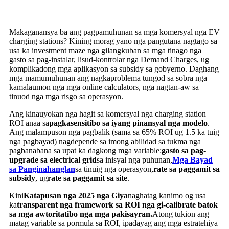
Makaganansya ba ang pagpamuhunan sa mga komersyal nga EV
charging stations? Kining morag yano nga pangutana nagtago sa
usa ka investment maze nga gilangkuban sa mga tinago nga
gasto sa pag-instalar, lisud-kontrolar nga Demand Charges, ug
komplikadong mga aplikasyon sa subsidy sa gobyerno. Daghang
mga mamumuhunan ang nagkaproblema tungod sa sobra nga
kamalaumon nga mga online calculators, nga nagtan-aw sa
tinuod nga mga risgo sa operasyon.
Ang kinauyokan nga hagit sa komersyal nga charging station
ROI anaa sa
pagkasensitibo sa iyang pinansyal nga modelo
.
Ang malampuson nga pagbalik (sama sa 65% ROI ug 1.5 ka tuig
nga pagbayad) nagdepende sa imong abilidad sa tukma nga
pagbanabana sa upat ka dagkong mga variable:
gasto sa pag-
upgrade sa electrical grid
sa inisyal nga puhunan,
Mga Bayad
sa Panginahanglan
sa tinuig nga operasyon,
rate sa paggamit sa
subsidy
, ug
rate sa paggamit sa site
.
Kini
Katapusan nga 2025 nga Giya
naghatag kanimo og usa
ka
transparent nga framework sa ROI nga gi-calibrate batok
sa mga awtoritatibo nga mga pakisayran.
Atong tukion ang
matag variable sa pormula sa ROI, ipadayag ang mga estratehiya