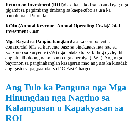
Return on Investment (ROI):
Usa ka sukod sa pasundayag nga
gigamit sa pagtimbang-timbang sa kaepektibo sa usa ka
pamuhunan. Pormula:
ROI= (Annual Revenue−Annual Operating Costs)/Total
Investment Cost
Mga Bayad sa Panginahanglan:
Usa ka component sa
commercial bills sa kuryente base sa pinakataas nga rate sa
konsumo sa kuryente (kW) nga natala atol sa billing cycle, dili
ang kinatibuk-ang nakonsumo nga enerhiya (kWh). Ang mga
bayronon sa panginahanglan kasagaran mao ang usa ka kinadak-
ang gasto sa pagpaandar sa DC Fast Charger.
Ang Tulo ka Panguna nga Mga
Hinungdan nga Nagtino sa
Kalampusan o Kapakyasan sa
ROI