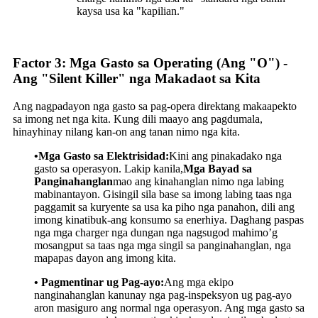
kaysa usa ka "kapilian."
Factor 3: Mga Gasto sa Operating (Ang "O") -
Ang "Silent Killer" nga Makadaot sa Kita
Ang nagpadayon nga gasto sa pag-opera direktang makaapekto
sa imong net nga kita. Kung dili maayo ang pagdumala,
hinayhinay nilang kan-on ang tanan nimo nga kita.
•Mga Gasto sa Elektrisidad:
Kini ang pinakadako nga
gasto sa operasyon. Lakip kanila,
Mga Bayad sa
Panginahanglan
mao ang kinahanglan nimo nga labing
mabinantayon. Gisingil sila base sa imong labing taas nga
paggamit sa kuryente sa usa ka piho nga panahon, dili ang
imong kinatibuk-ang konsumo sa enerhiya. Daghang paspas
nga mga charger nga dungan nga nagsugod mahimo’g
mosangput sa taas nga mga singil sa panginahanglan, nga
mapapas dayon ang imong kita.
• Pagmentinar ug Pag-ayo:
Ang mga ekipo
nanginahanglan kanunay nga pag-inspeksyon ug pag-ayo
aron masiguro ang normal nga operasyon. Ang mga gasto sa