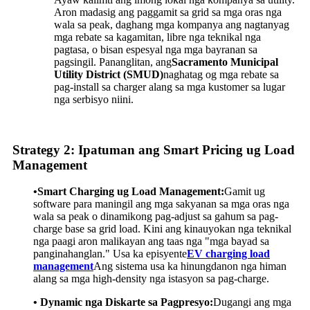
Aron madasig ang paggamit sa grid sa mga oras nga
wala sa peak, daghang mga kompanya ang nagtanyag
mga rebate sa kagamitan, libre nga teknikal nga
pagtasa, o bisan espesyal nga mga bayranan sa
pagsingil. Pananglitan, ang
Sacramento Municipal
Utility District (SMUD)
naghatag og mga rebate sa
pag-install sa charger alang sa mga kustomer sa lugar
nga serbisyo niini.
Strategy 2: Ipatuman ang Smart Pricing ug Load
Management
•Smart Charging ug Load Management:
Gamit ug
software para maningil ang mga sakyanan sa mga oras nga
wala sa peak o dinamikong pag-adjust sa gahum sa pag-
charge base sa grid load. Kini ang kinauyokan nga teknikal
nga paagi aron malikayan ang taas nga "mga bayad sa
panginahanglan." Usa ka episyente
EV charging load
management
Ang sistema usa ka hinungdanon nga himan
alang sa mga high-density nga istasyon sa pag-charge.
• Dynamic nga Diskarte sa Pagpresyo:
Dugangi ang mga