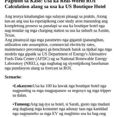
Pagtuon sa Kaso: Usa ka Real-World ROI
Calculation alang sa usa ka US Boutique Hotel
Ang teorya kinahanglan nga sulayan pinaagi sa praktis. Atong
tun-an ang usa ka espesipikong case study aron masundog ang
kompletong proseso sa panalapi sa usa ka boutique hotel nga
nag-instalar og mga charging station sa usa ka suburb sa Austin,
Texas.
Ang pinansyal nga mga parametro nga gigamit (pananglitan,
utilization rate assumption, commercial electricity rates,
maintenance percentages) gi-benchmark batok sa tipikal nga mga
modelo nga gipatik sa US Department of Energy's Alternative
Fuels Data Center (AFDC) ug sa National Renewable Energy
Laboratory (NREL), nga naghatag ug siyentipikong basehanan
nga pundasyon alang sa forecast sa ROI.
Scenario:
•Lokasyon:
Usa ka 100 ka lawak nga boutique hotel nga
nagpunting sa mga magpapanaw sa negosyo ug mga tripper
sa dalan.
•Tumong:
Ang tag-iya sa hotel, si Sarah, gusto nga madani
ang daghang mga kostumer nga adunay taas nga kantidad
nga nagmaneho sa mga EV ug maghimo usa ka bag-ong