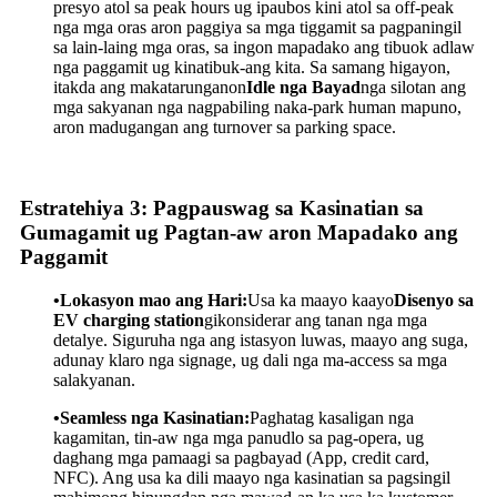
presyo atol sa peak hours ug ipaubos kini atol sa off-peak
nga mga oras aron paggiya sa mga tiggamit sa pagpaningil
sa lain-laing mga oras, sa ingon mapadako ang tibuok adlaw
nga paggamit ug kinatibuk-ang kita. Sa samang higayon,
itakda ang makatarunganon
Idle nga Bayad
nga silotan ang
mga sakyanan nga nagpabiling naka-park human mapuno,
aron madugangan ang turnover sa parking space.
Estratehiya 3: Pagpauswag sa Kasinatian sa
Gumagamit ug Pagtan-aw aron Mapadako ang
Paggamit
•Lokasyon mao ang Hari:
Usa ka maayo kaayo
Disenyo sa
EV charging station
gikonsiderar ang tanan nga mga
detalye. Siguruha nga ang istasyon luwas, maayo ang suga,
adunay klaro nga signage, ug dali nga ma-access sa mga
salakyanan.
•Seamless nga Kasinatian:
Paghatag kasaligan nga
kagamitan, tin-aw nga mga panudlo sa pag-opera, ug
daghang mga pamaagi sa pagbayad (App, credit card,
NFC). Ang usa ka dili maayo nga kasinatian sa pagsingil