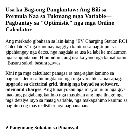
Usa ka Bag-ong Panglantaw: Ang Bili sa
Pormula Naa sa Tukmang mga Variable—
Pagbantay sa "Optimistic" nga mga Online
Calculator
Ang merkado gibahaan sa lain-laing "EV Charging Station ROI
Calculators" nga kanunay naggiya kanimo sa pag-input sa
gipahiangay nga datos, nga nagdala sa usa ka labi ka malaumon
nga sangputanan. Hinumdumi ang usa ka yano nga kamatuoran:
"Basura sulod, basura gawas."
Kini nga mga calculator panagsa ra mag-aghat kanimo sa
pagkonsiderar sa hinungdanon nga mga variable sama sa
pag-
upgrade sa electrical grid
,
tinuig nga bayad sa software
,
o
demand charges
. Ang kinauyokan nga misyon niini nga giya
mao ang pagtabang kanimo nga masabtan ang mga tinago nga
mga detalye luyo sa matag variable, nga makapahimo kanimo sa
paghimo og mas realistiko nga pagbanabana.
⚡️ Pangunang Sukatan sa Pinansyal