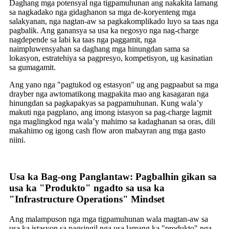
Daghang mga potensyal nga tigpamuhunan ang nakakita lamang
sa nagkadako nga gidaghanon sa mga de-koryenteng mga
salakyanan, nga nagtan-aw sa pagkakomplikado luyo sa taas nga
pagbalik. Ang ganansya sa usa ka negosyo nga nag-charge
nagdepende sa labi ka taas nga paggamit, nga
naimpluwensyahan sa daghang mga hinungdan sama sa
lokasyon, estratehiya sa pagpresyo, kompetisyon, ug kasinatian
sa gumagamit.
Ang yano nga "pagtukod og estasyon" ug ang pagpaabut sa mga
drayber nga awtomatikong magpakita mao ang kasagaran nga
hinungdan sa pagkapakyas sa pagpamuhunan. Kung wala’y
makuti nga pagplano, ang imong istasyon sa pag-charge lagmit
nga maglingkod nga wala’y mahimo sa kadaghanan sa oras, dili
makahimo og igong cash flow aron mabayran ang mga gasto
niini.
Usa ka Bag-ong Panglantaw: Pagbalhin gikan sa
usa ka "Produkto" ngadto sa usa ka
"Infrastructure Operations" Mindset
Ang malampuson nga mga tigpamuhunan wala magtan-aw sa
usa ka istasyon sa pagsingil nga usa lamang ka "produkto" nga