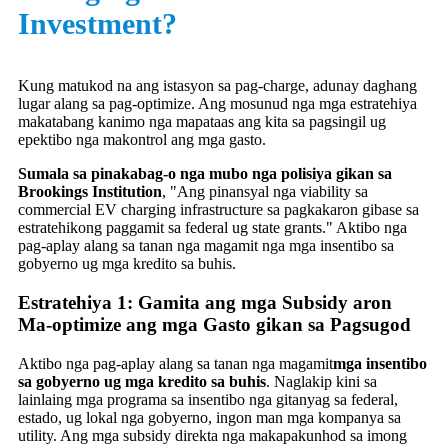
Investment?
Kung matukod na ang istasyon sa pag-charge, adunay daghang
lugar alang sa pag-optimize. Ang mosunud nga mga estratehiya
makatabang kanimo nga mapataas ang kita sa pagsingil ug
epektibo nga makontrol ang mga gasto.
Sumala sa pinakabag-o nga mubo nga polisiya gikan sa
Brookings Institution
, "Ang pinansyal nga viability sa
commercial EV charging infrastructure sa pagkakaron gibase sa
estratehikong paggamit sa federal ug state grants." Aktibo nga
pag-aplay alang sa tanan nga magamit nga mga insentibo sa
gobyerno ug mga kredito sa buhis.
Estratehiya 1: Gamita ang mga Subsidy aron
Ma-optimize ang mga Gasto gikan sa Pagsugod
Aktibo nga pag-aplay alang sa tanan nga magamit
mga insentibo
sa gobyerno ug mga kredito sa buhis
. Naglakip kini sa
lainlaing mga programa sa insentibo nga gitanyag sa federal,
estado, ug lokal nga gobyerno, ingon man mga kompanya sa
utility. Ang mga subsidy direkta nga makapakunhod sa imong