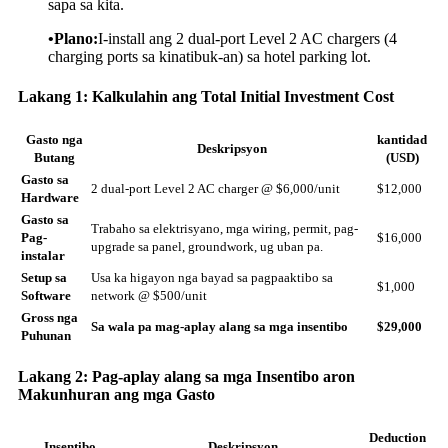
sapa sa kita.
•Plano:
I-install ang 2 dual-port Level 2 AC chargers (4
charging ports sa kinatibuk-an) sa hotel parking lot.
Lakang 1: Kalkulahin ang Total Initial Investment Cost
Gasto nga
kantidad
Deskripsyon
Butang
(USD)
Gasto sa
2 dual-port Level 2 AC charger @ $6,000/unit
$12,000
Hardware
Gasto sa
Trabaho sa elektrisyano, mga wiring, permit, pag-
Pag-
$16,000
upgrade sa panel, groundwork, ug uban pa.
instalar
Setup sa
Usa ka higayon nga bayad sa pagpaaktibo sa
$1,000
Software
network @ $500/unit
Gross nga
Sa wala pa mag-aplay alang sa mga insentibo
$29,000
Puhunan
Lakang 2: Pag-aplay alang sa mga Insentibo aron
Makunhuran ang mga Gasto
Deduction
Insentibo
Deskripsyon