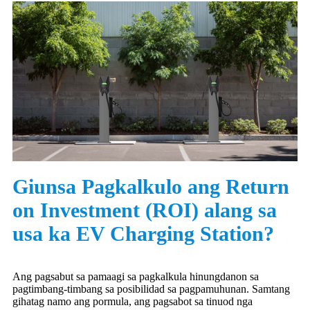
Giunsa Pagkalkulo ang Return
on Investment (ROI) alang sa
usa ka EV Charging Station?
Ang pagsabut sa pamaagi sa pagkalkula hinungdanon sa
pagtimbang-timbang sa posibilidad sa pagpamuhunan. Samtang
gihatag namo ang pormula, ang pagsabot sa tinuod nga