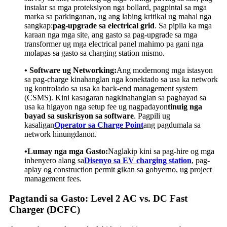
instalar sa mga proteksiyon nga bollard, pagpintal sa mga
marka sa parkinganan, ug ang labing kritikal ug mahal nga
sangkap:
pag-upgrade sa electrical grid
. Sa pipila ka mga
karaan nga mga site, ang gasto sa pag-upgrade sa mga
transformer ug mga electrical panel mahimo pa gani nga
molapas sa gasto sa charging station mismo.
• Software ug Networking:
Ang modernong mga istasyon
sa pag-charge kinahanglan nga konektado sa usa ka network
ug kontrolado sa usa ka back-end management system
(CSMS). Kini kasagaran nagkinahanglan sa pagbayad sa
usa ka higayon nga setup fee ug nagpadayon
tinuig nga
bayad sa suskrisyon sa software
. Pagpili ug
kasaligan
Operator sa Charge Point
ang pagdumala sa
network hinungdanon.
•Lumay nga mga Gasto:
Naglakip kini sa pag-hire og mga
inhenyero alang sa
Disenyo sa EV charging station
, pag-
aplay og construction permit gikan sa gobyerno, ug project
management fees.
Pagtandi sa Gasto: Level 2 AC vs. DC Fast
Charger (DCFC)