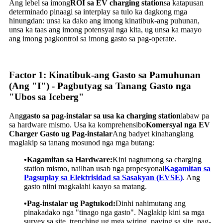
Ang lebel sa imong
ROI sa EV charging station
sa katapusan
determinado pinaagi sa interplay sa tulo ka dagkong mga
hinungdan: unsa ka dako ang imong kinatibuk-ang puhunan,
unsa ka taas ang imong potensyal nga kita, ug unsa ka maayo
ang imong pagkontrol sa imong gasto sa pag-operate.
Factor 1: Kinatibuk-ang Gasto sa Pamuhunan
(Ang "I") - Pagbutyag sa Tanang Gasto nga
"Ubos sa Iceberg"
Ang
gasto sa pag-instalar sa usa ka charging station
labaw pa
sa hardware mismo. Usa ka komprehensibo
Komersyal nga EV
Charger Gasto ug Pag-instalar
Ang badyet kinahanglang
maglakip sa tanang mosunod nga mga butang:
•Kagamitan sa Hardware:
Kini nagtumong sa charging
station mismo, nailhan usab nga propesyonal
Kagamitan sa
Pagsuplay sa Elektrisidad sa Sasakyan (EVSE)
. Ang
gasto niini magkalahi kaayo sa matang.
•Pag-instalar ug Pagtukod:
Dinhi nahimutang ang
pinakadako nga "tinago nga gasto". Naglakip kini sa mga
survey sa site, trenching ug mga wiring, paving sa site, pag-