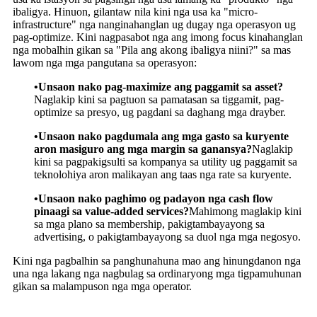
ibaligya. Hinuon, gilantaw nila kini nga usa ka "micro-
infrastructure" nga nanginahanglan ug dugay nga operasyon ug
pag-optimize. Kini nagpasabot nga ang imong focus kinahanglan
nga mobalhin gikan sa "Pila ang akong ibaligya niini?" sa mas
lawom nga mga pangutana sa operasyon:
•Unsaon nako pag-maximize ang paggamit sa asset?
Naglakip kini sa pagtuon sa pamatasan sa tiggamit, pag-
optimize sa presyo, ug pagdani sa daghang mga drayber.
•Unsaon nako pagdumala ang mga gasto sa kuryente
aron masiguro ang mga margin sa ganansya?
Naglakip
kini sa pagpakigsulti sa kompanya sa utility ug paggamit sa
teknolohiya aron malikayan ang taas nga rate sa kuryente.
•Unsaon nako paghimo og padayon nga cash flow
pinaagi sa value-added services?
Mahimong maglakip kini
sa mga plano sa membership, pakigtambayayong sa
advertising, o pakigtambayayong sa duol nga mga negosyo.
Kini nga pagbalhin sa panghunahuna mao ang hinungdanon nga
una nga lakang nga nagbulag sa ordinaryong mga tigpamuhunan
gikan sa malampuson nga mga operator.