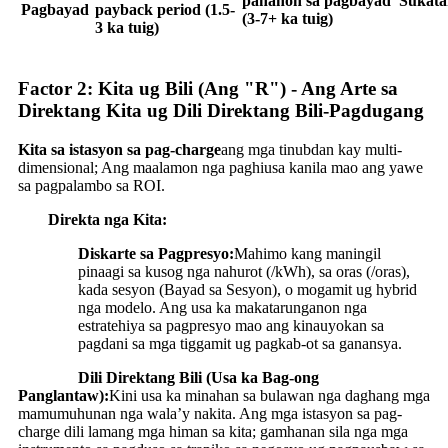
panahon sa pagbayad
Sukata
Pagbayad
payback period (1.5-
(3-7+ ka tuig)
3 ka tuig)
Factor 2: Kita ug Bili (Ang "R") - Ang Arte sa
Direktang Kita ug Dili Direktang Bili-Pagdugang
Kita sa istasyon sa pag-charge
ang mga tinubdan kay multi-
dimensional; Ang maalamon nga paghiusa kanila mao ang yawe
sa pagpalambo sa ROI.
Direkta nga Kita:
Diskarte sa Pagpresyo:
Mahimo kang maningil
pinaagi sa kusog nga nahurot (/kWh), sa oras (/oras),
kada sesyon (Bayad sa Sesyon), o mogamit ug hybrid
nga modelo. Ang usa ka makatarunganon nga
estratehiya sa pagpresyo mao ang kinauyokan sa
pagdani sa mga tiggamit ug pagkab-ot sa ganansya.
Dili Direktang Bili (Usa ka Bag-ong
Panglantaw):
Kini usa ka minahan sa bulawan nga daghang mga
mamumuhunan nga wala’y nakita. Ang mga istasyon sa pag-
charge dili lamang mga himan sa kita; gamhanan sila nga mga